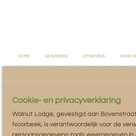
HOME
DE KAMERS
OMGEVING
OVER O
Cookie- en privacyverklaring
Walnut Lodge, gevestigd aan Bovenstraat
Noorbeek, is verantwoordelijk voor de ver
persoonsgegevens zoals weergegeven in